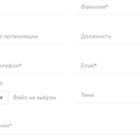
Фамилия
е организации
Должность
телефон
Email
л
Тема
Файл не выбран
л
ния