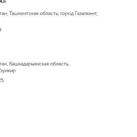
A»
ан, Ташкентская область, город Газалкент,
9
тан, Кашкадарьинская область,
Узункир
25