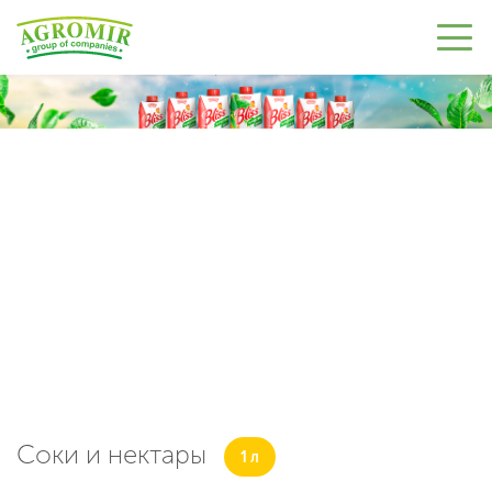
⠀
Соки и нектары
1 л