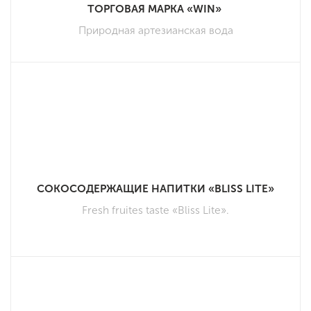
ТОРГОВАЯ МАРКА «WIN»
Природная артезианская вода
СОКОСОДЕРЖАЩИЕ НАПИТКИ «BLISS LITE»
Fresh fruites taste «Bliss Lite».