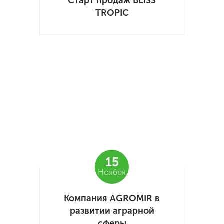
Старт продаж BLISS
TROPIC
15
Ноября
Компания AGROMIR в
развитии аграрной
сферы