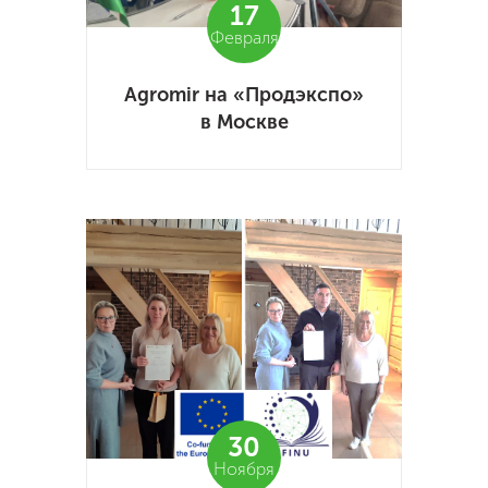
17
Февраля
Agromir на «Продэкспо»
в Москве
30
Ноября