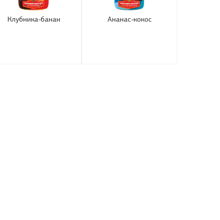
Клубника-банан
Ананас-кокос
М