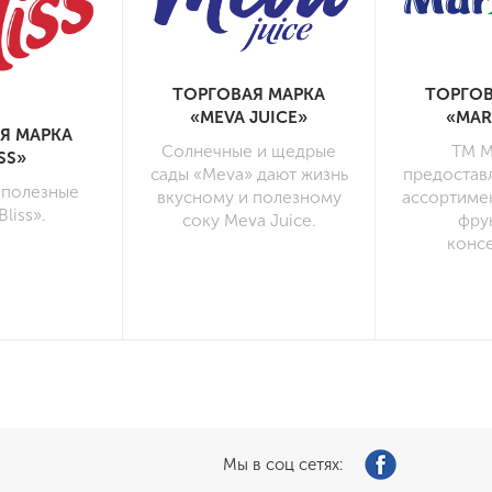
ТОРГОВАЯ МАРКА
ТОРГОВ
«MEVA JUICE»
«MAR
Я МАРКА
Солнечные и щедрые
ТМ M
ISS»
сады «Meva» дают жизнь
предостав
 полезные
вкусному и полезному
ассортиме
liss».
соку Meva Juice.
фру
конс
Мы в соц сетях: