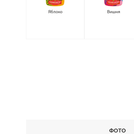
син
Яблоко
Вишня
ФОТО