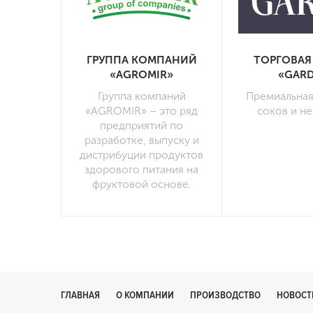
ГРУППА КОМПАНИЙ
ТОРГОВАЯ
«AGROMIR»
«GARD
Группа компаний
Премиальная
«AGROMIR» – это ряд
соков и н
предприятий по
разработке, выпуску и
дистрибуции продуктов
здорового питания на
фруктовой основе.
ГЛАВНАЯ
О КОМПАНИИ
ПРОИЗВОДСТВО
НОВОСТ