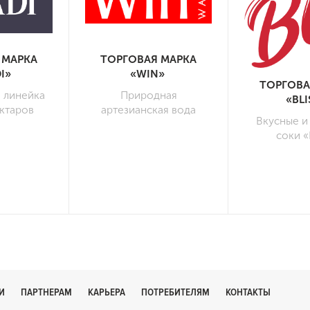
 МАРКА
ТОРГОВАЯ МАРКА
I»
«WIN»
ТОРГОВА
 линейка
Природная
«BL
ектаров
артезианская вода
Вкусные и
соки «B
И
ПАРТНЕРАМ
КАРЬЕРА
ПОТРЕБИТЕЛЯМ
КОНТАКТЫ