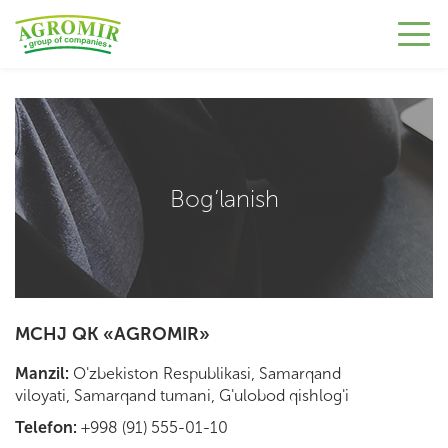
Bog’lanish
MCHJ QK «AGROMIR»
Manzil:
O'zbekiston Respublikasi, Samarqand
viloyati, Samarqand tumani, G'ulobod qishlog'i
Telefon:
+998 (91) 555-01-10