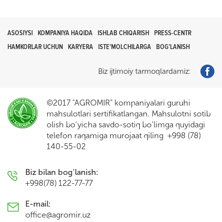
ASOSIYSI
KOMPANIYA HAQIDA
ISHLAB CHIQARISH
PRESS-CENTR
HAMKORLAR UCHUN
KARYERA
ISTE'MOLCHILARGA
BOG’LANISH
Biz ijtimoiy tarmoqlardamiz:
©2017 "AGROMIR" kompaniyalari guruhi
mahsulotlari sertifikatlangan. Mahsulotni sotib
olish bo’yicha savdo-sotiq bo’limga quyidagi
telefon raqamiga murojaat qiling +998 (78)
140-55-02
Biz bilan bog'lanish:
+998(78) 122-77-77
E-mail:
office@agromir.uz