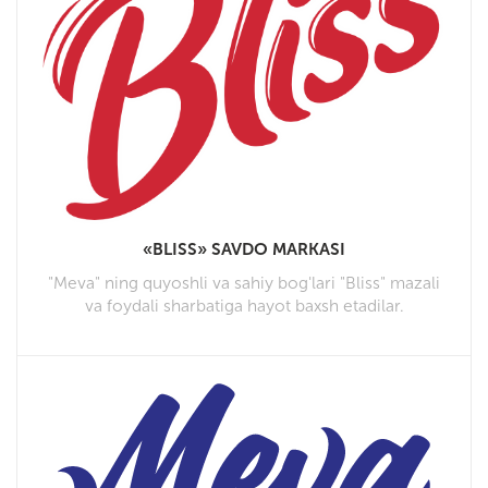
«BLISS» SAVDO MARKASI
"Meva" ning quyoshli va sahiy bog'lari "Bliss" mazali
va foydali sharbatiga hayot baxsh etadilar.