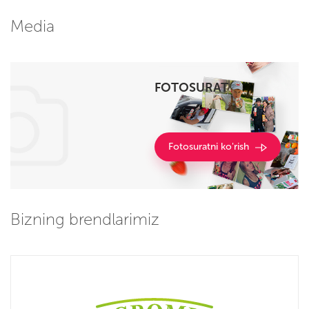
Media
FOTOSURAT
Fotosuratni ko'rish
Bizning brendlarimiz