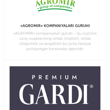
«AGROMIR» KOMPANIYALARI GURUHI
«AGROMIR» kompaniyalari guruhi – bu sog’lom
oziq-ovqatlarining ishlab chiqilishi, ishlab
chiqarilishi va tarqatilishi bo’yicha faoliyat
yuritayotgan korxonalar qatoridir.