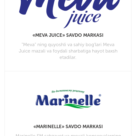
«MEVA JUICE» SAVDO MARKASI
"Meva" ning quyoshli va sahiy bog'lari Meva
Juice mazali va foydali sharbatiga hayot baxsh
etadilar.
«MARINELLE» SAVDO MARKASI
Marinelle SM sabzavot va mevali konservalarning