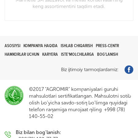
keng assortimentini taqdim etadi.
ASOSIYSI
KOMPANIYA HAQIDA
ISHLAB CHIQARISH
PRESS-CENTR
HAMKORLAR UCHUN
KARYERA
ISTE'MOLCHILARGA
BOG’LANISH
Biz ijtimoiy tarmoqlardamiz:
©2017 "AGROMIR" kompaniyalari guruhi
mahsulotlari sertifikatlangan. Mahsulotni sotib
olish bo’yicha savdo-sotiq bo’limga quyidagi
telefon raqamiga murojaat qiling +998 (78)
140-55-02
Biz bilan bog'lanish: