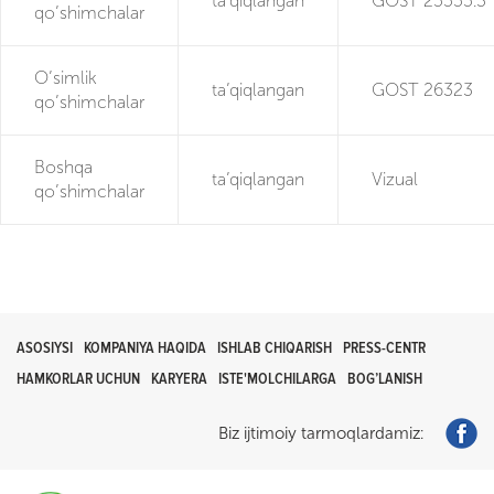
ta’qiqlangan
GOST 25555.3
qo’shimchalar
O’simlik
ta’qiqlangan
GOST 26323
qo’shimchalar
Boshqa
ta’qiqlangan
Vizual
qo’shimchalar
ASOSIYSI
KOMPANIYA HAQIDA
ISHLAB CHIQARISH
PRESS-CENTR
HAMKORLAR UCHUN
KARYERA
ISTE'MOLCHILARGA
BOG’LANISH
Biz ijtimoiy tarmoqlardamiz: