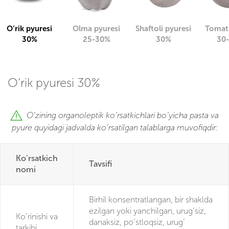
O’rik pyuresi
Olma pyuresi
Shaftoli pyuresi
Tomat 
30%
25-30%
30%
30
O’rik pyuresi 30%
O’zining organoleptik ko’rsatkichlari bo’yicha pasta va
pyure quyidagi jadvalda ko’rsatilgan talablarga muvofiqdir:
Ko'rsatkich
Tavsifi
nomi
Birhil konsentratlangan, bir shaklda
ezilgan yoki yanchilgan, urug’siz,
Ko’rinishi va
danaksiz, po’stloqsiz, urug’
tarkibi