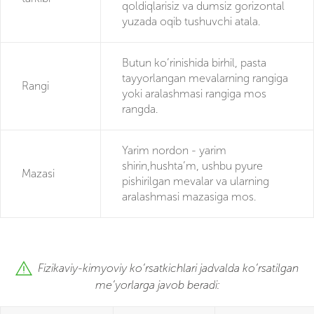
qoldiqlarisiz va dumsiz gorizontal
yuzada oqib tushuvchi atala.
Butun ko’rinishida birhil, pasta
tayyorlangan mevalarning rangiga
Rangi
yoki aralashmasi rangiga mos
rangda.
Yarim nordon - yarim
shirin,hushta’m, ushbu pyure
Mazasi
pishirilgan mevalar va ularning
aralashmasi mazasiga mos.
Fizikaviy-kimyoviy ko’rsatkichlari jadvalda ko’rsatilgan
me’yorlarga javob beradi: