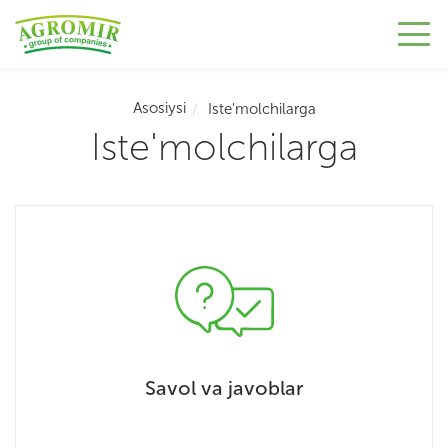
Asosiysi
Iste'molchilarga
Iste'molchilarga
Savol va javoblar