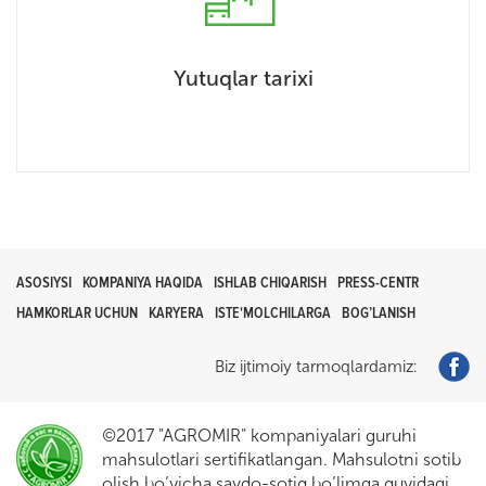
Yutuqlar tarixi
ASOSIYSI
KOMPANIYA HAQIDA
ISHLAB CHIQARISH
PRESS-CENTR
HAMKORLAR UCHUN
KARYERA
ISTE'MOLCHILARGA
BOG’LANISH
Biz ijtimoiy tarmoqlardamiz:
©2017 "AGROMIR" kompaniyalari guruhi
mahsulotlari sertifikatlangan. Mahsulotni sotib
olish bo’yicha savdo-sotiq bo’limga quyidagi