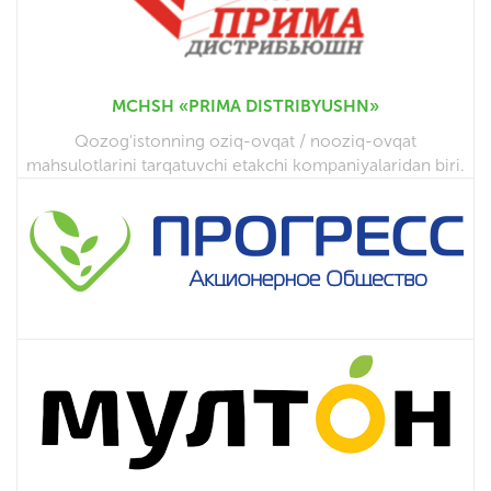
MCHSH «PRIMA DISTRIBYUSHN»
Qozog'istonning oziq-ovqat / nooziq-ovqat
mahsulotlarini tarqatuvchi etakchi kompaniyalaridan biri.