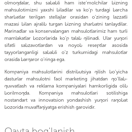
olmoqdalar, shu sababli ham iste’molchilar bizning
mahsulotimizni yaxshi biladilar va ko’p turdagi barcha
sharbatlar terilgan stellajlar orasidan o’zining lazzatli
mazasi bilan ajralib turgan bizning sharbatni tanlaydilar.
Marinadlar va konservalangan mahsulotlarimiz ham turli
mamlakatlar bozorlarida ko’p talab qilinadi. Ular yuqori
sifatli sabzavotlardan va noyob reseptlar asosida
tayyorlanganligi sababli o’z turkumidagi mahsulotlar
orasida barqaror o’ringa ega.
Kompaniya mahsulotlarini distributsiya qilish bo’yicha
dasturlar mahsulotni faol marketing jihatdan qo’llab-
quvvatlash va reklama kompaniyalari hamkorligida olib
borilmoqda. Kompaniya mahsulotlari sotilishiga
nostandart va innovatsion yondashish yuqori raqobat
bozorida muvaffaqiyatga erishish garovidir.
Qayta bog'lanish