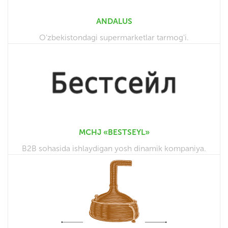
ANDALUS
O'zbekistondagi supermarketlar tarmog'i.
MCHJ «BESTSEYL»
B2B sohasida ishlaydigan yosh dinamik kompaniya.