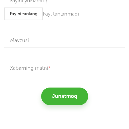
Faylni yuklamoq
Fayl tanlanmadi
Faylni tanlang
Mavzusi
Xabarning matni
Junatmoq