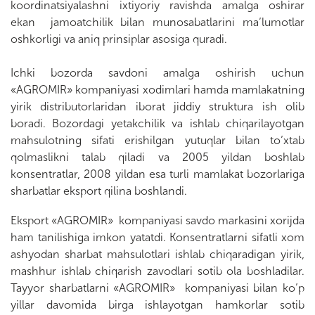
koordinatsiyalashni ixtiyoriy ravishda amalga oshirar
ekan jamoatchilik bilan munosabatlarini ma’lumotlar
oshkorligi va aniq prinsiplar asosiga quradi.
Ichki bozorda savdoni amalga oshirish uchun
«AGROMIR» kompaniyasi xodimlari hamda mamlakatning
yirik distributorlaridan iborat jiddiy struktura ish olib
boradi. Bozordagi yetakchilik va ishlab chiqarilayotgan
mahsulotning sifati erishilgan yutuqlar bilan to’xtab
qolmaslikni talab qiladi va 2005 yildan boshlab
konsentratlar, 2008 yildan esa turli mamlakat bozorlariga
sharbatlar eksport qilina boshlandi.
Eksport «AGROMIR» kompaniyasi savdo markasini xorijda
ham tanilishiga imkon yatatdi. Konsentratlarni sifatli xom
ashyodan sharbat mahsulotlari ishlab chiqaradigan yirik,
mashhur ishlab chiqarish zavodlari sotib ola boshladilar.
Tayyor sharbatlarni «AGROMIR» kompaniyasi bilan ko’p
yillar davomida birga ishlayotgan hamkorlar sotib