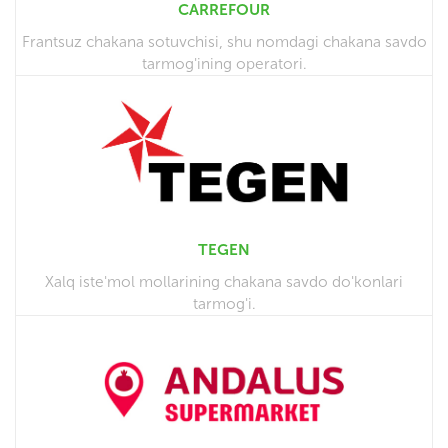
CARREFOUR
Frantsuz chakana sotuvchisi, shu nomdagi chakana savdo
tarmog'ining operatori.
TEGEN
Xalq iste'mol mollarining chakana savdo do'konlari
tarmog'i.