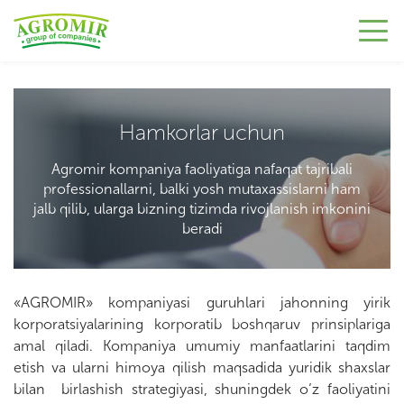
Hamkorlar uchun
Agromir kompaniya faoliyatiga nafaqat tajribali
professionallarni, balki yosh mutaxassislarni ham
jalb qilib, ularga bizning tizimda rivojlanish imkonini
beradi
«AGROMIR» kompaniyasi guruhlari jahonning yirik
korporatsiyalarining korporatib boshqaruv prinsiplariga
amal qiladi. Kompaniya umumiy manfaatlarini taqdim
etish va ularni himoya qilish maqsadida yuridik shaxslar
bilan birlashish strategiyasi, shuningdek o’z faoliyatini