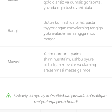
qoldiqlarisiz va dumsiz gorizontal
yuzada oqib tushuvchi atala.
Butun ko’rinishida birhil, pasta
tayyorlangan mevalarning rangiga
Rangi
yoki aralashmasi rangiga mos
rangda.
Yarim nordon - yarim
shirin,hushta’m, ushbu pyure
Mazasi
pishirilgan mevalar va ularning
aralashmasi mazasiga mos.
Fizikaviy-kimyoviy ko’rsatkichlari jadvalda ko’rsatilgan
me’yorlarga javob beradi: