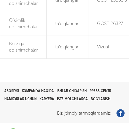
ta’qiqlangan
GOST 25555.3
qo’shimchalar
O’simlik
ta’qiqlangan
GOST 26323
qo’shimchalar
Boshqa
ta’qiqlangan
Vizual
qo’shimchalar
ASOSIYSI
KOMPANIYA HAQIDA
ISHLAB CHIQARISH
PRESS-CENTR
HAMKORLAR UCHUN
KARYERA
ISTE'MOLCHILARGA
BOG’LANISH
Biz ijtimoiy tarmoqlardamiz: