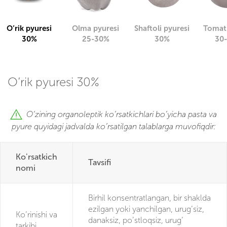
O’rik pyuresi
Olma pyuresi
Shaftoli pyuresi
Tomat 
30%
25-30%
30%
30
O’rik pyuresi 30%
O’zining organoleptik ko’rsatkichlari bo’yicha pasta va
pyure quyidagi jadvalda ko’rsatilgan talablarga muvofiqdir:
Ko'rsatkich
Tavsifi
nomi
Birhil konsentratlangan, bir shaklda
ezilgan yoki yanchilgan, urug’siz,
Ko’rinishi va
danaksiz, po’stloqsiz, urug’
tarkibi