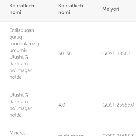
Ko’rsatkich
Ko’rsatkich
Me’yori
nomi
nomi
Eritiladugan
quruq
moddalarning
umumiy
30-36
GOST 28562
Ulushi, %
dank am
bo’lmagan
holda
Ulushi, %
dank am
4,0
GOST 25555.0
bo’lmagan
holda
Mineral