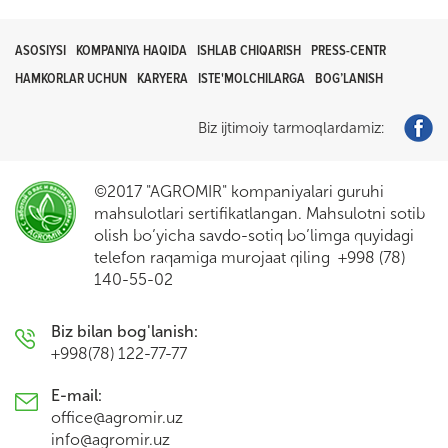
ASOSIYSI
KOMPANIYA HAQIDA
ISHLAB CHIQARISH
PRESS-CENTR
HAMKORLAR UCHUN
KARYERA
ISTE'MOLCHILARGA
BOG’LANISH
Biz ijtimoiy tarmoqlardamiz:
©2017 "AGROMIR" kompaniyalari guruhi
mahsulotlari sertifikatlangan. Mahsulotni sotib
olish bo’yicha savdo-sotiq bo’limga quyidagi
telefon raqamiga murojaat qiling +998 (78)
140-55-02
Biz bilan bog'lanish:
+998(78) 122-77-77
E-mail:
office@agromir.uz
info@agromir.uz