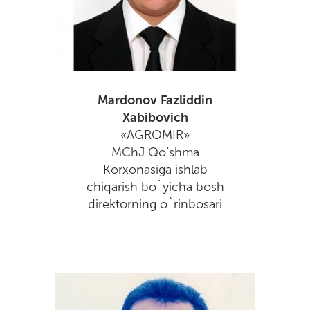
Mardonov Fazliddin
Xabibovich
«AGROMIR»
MChJ Qo’shma
Korxonasiga ishlab
chiqarish bo`yicha bosh
direktorning o`rinbosari