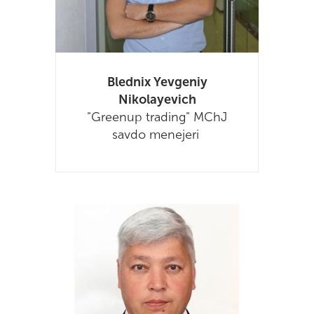
Blednix Yevgeniy
Nikolayevich
"Greenup trading" MChJ
savdo menejeri