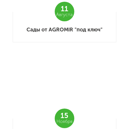
11
Августа
Сады от AGROMIR "под ключ"
15
Ноября