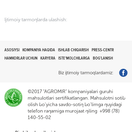
Ijtimoiy tarmoqlarda ulashish:
ASOSIYSI
KOMPANIYA HAQIDA
ISHLAB CHIQARISH
PRESS-CENTR
HAMKORLAR UCHUN
KARYERA
ISTE'MOLCHILARGA
BOG’LANISH
Biz ijtimoiy tarmoqlardamiz:
©2017 "AGROMIR" kompaniyalari guruhi
mahsulotlari sertifikatlangan. Mahsulotni sotib
olish bo’yicha savdo-sotiq bo’limga quyidagi
telefon raqamiga murojaat qiling +998 (78)
140-55-02