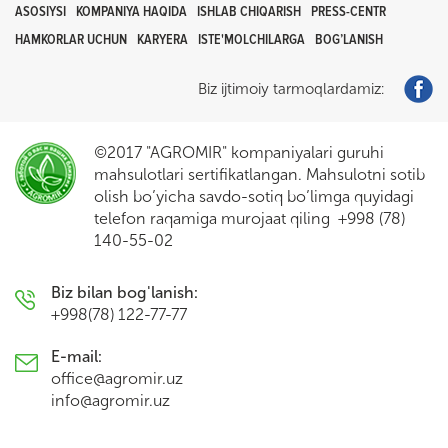
ASOSIYSI
KOMPANIYA HAQIDA
ISHLAB CHIQARISH
PRESS-CENTR
HAMKORLAR UCHUN
KARYERA
ISTE'MOLCHILARGA
BOG’LANISH
Biz ijtimoiy tarmoqlardamiz:
©2017 "AGROMIR" kompaniyalari guruhi
mahsulotlari sertifikatlangan. Mahsulotni sotib
olish bo’yicha savdo-sotiq bo’limga quyidagi
telefon raqamiga murojaat qiling +998 (78)
140-55-02
Biz bilan bog'lanish:
+998(78) 122-77-77
E-mail:
office@agromir.uz
info@agromir.uz