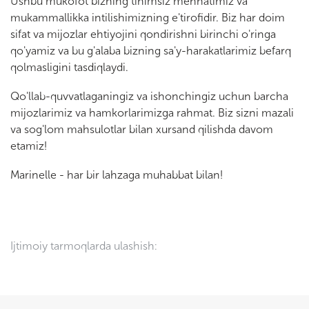
Ushbu mukofot bizning tinimsiz mehnatimiz va
mukammallikka intilishimizning e'tirofidir. Biz har doim
sifat va mijozlar ehtiyojini qondirishni birinchi o'ringa
qo'yamiz va bu g'alaba bizning sa'y-harakatlarimiz befarq
qolmasligini tasdiqlaydi.
Qo'llab-quvvatlaganingiz va ishonchingiz uchun barcha
mijozlarimiz va hamkorlarimizga rahmat. Biz sizni mazali
va sog'lom mahsulotlar bilan xursand qilishda davom
etamiz!
Marinelle - har bir lahzaga muhabbat bilan!
Ijtimoiy tarmoqlarda ulashish: