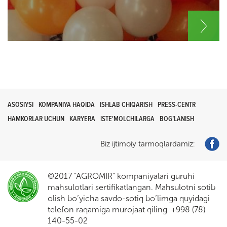
ASOSIYSI
KOMPANIYA HAQIDA
ISHLAB CHIQARISH
PRESS-CENTR
HAMKORLAR UCHUN
KARYERA
ISTE'MOLCHILARGA
BOG’LANISH
Biz ijtimoiy tarmoqlardamiz:
©2017 "AGROMIR" kompaniyalari guruhi
mahsulotlari sertifikatlangan. Mahsulotni sotib
olish bo’yicha savdo-sotiq bo’limga quyidagi
telefon raqamiga murojaat qiling +998 (78)
140-55-02