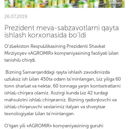
26.07.2019
Prezident meva-sabzavotlarni qayta
ishlash korxonasida bo‘ldi
O’zbekiston Respublikasining Prezidenti Shavkat
Mirziyoyev «AGROMIR» kompaniyasining faoliyati bilan
tanishib chiqdi.
Bizning Samarqanddagi qayta ishlash zavodimizda
uzluksiz ish bilan 450ta odam ta’minlangan, biz yiliga 60
tonn sharbat va nektar, 60 tonnaga yaqin kontsetratlarni
ishlab chiqara olamiz. Xozirgi kunda biz 42 turdagi
mahsulotni ishlab chiqaramiz. Bizning qadoqlovchi va
ishlab chiqaruvchi sexlarimiz italyan va shveytsar
texnologiyalar bilan ta’minlangan.
O’tgan yili «AGROMIR» kompaniyasining guruhi