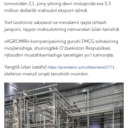
tomonidan 2,1, joriy yilning davri mobajnida esa 5,5
million dollarlik mahsulot eksport qilindi.
Yurt boshimiz sabzavot va mevalarni qayta ishlash
jarayoni, tayyor mahsulotning namunalari bilan tanishdi.
«AGROMIR» kompaniyasining guruhi FMCG sohasining
rivojlanishiga, shuningdek O’zbekiston Respublikasi
iqtisodini mustahkamlashga qaratilgan yo’l tutmoqda.
Yangilik bilan batafsil
https://president.uz/ru/lists/view/2771
elektron manzil orqali tanishish mumkin.