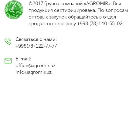
©2017 Группа компаний «AGROMIR». Вся
продукция сертифицирована. По вопросам
оптовых закупок обращайтесь в отдел
Рекламный ролик
продаж по телефону
+998 (78) 140-55-02
29403 Просмотров
Связаться с нами:
+998(78) 122-77-77
Meva – вкус родных фруктов
E-mail:
30212 Просмотров
office@agromir.uz
info@agromir.uz
Соки родной земли
29455 Просмотров
Открой новый Bliss — это шанс
выиграть приз
30087 Просмотров