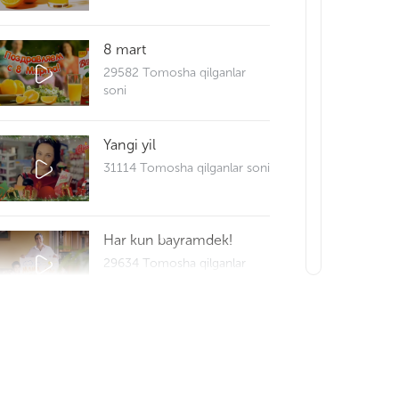
8 mart
29582 Tomosha qilganlar
soni
Yangi yil
31114 Tomosha qilganlar soni
Har kun bayramdek!
29634 Tomosha qilganlar
soni
Reportaj 25
29676 Tomosha qilganlar
soni