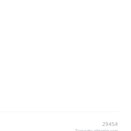
29454
Tomosha qilganlar soni