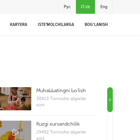
Рус
O'zb
Eng
KARYERA
ISTE'MOLCHILARGA
BOG’LANISH
Muhabbatingni bo'lish
30613 Tomosha qilganlar
soni
Kuzgi xursandchilik
29492 Tomosha qilganlar
soni