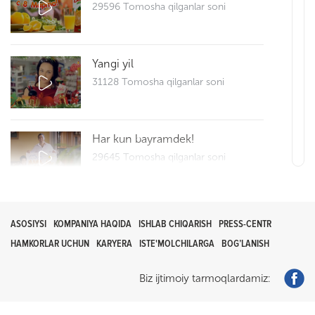
29596 Tomosha qilganlar soni
Yangi yil
31128 Tomosha qilganlar soni
Har kun bayramdek!
29645 Tomosha qilganlar soni
Bliss bilan Hayrli tong
ASOSIYSI
KOMPANIYA HAQIDA
ISHLAB CHIQARISH
PRESS-CENTR
0 Tomosha qilganlar soni
HAMKORLAR UCHUN
KARYERA
ISTE'MOLCHILARGA
BOG’LANISH
Biz ijtimoiy tarmoqlardamiz:
Reklama roligi
29414 Tomosha qilganlar soni