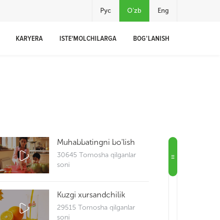
Рус
O'zb
Eng
KARYERA
ISTE'MOLCHILARGA
BOG’LANISH
Muhabbatingni bo'lish
30645 Tomosha qilganlar
soni
Kuzgi xursandchilik
29515 Tomosha qilganlar
soni