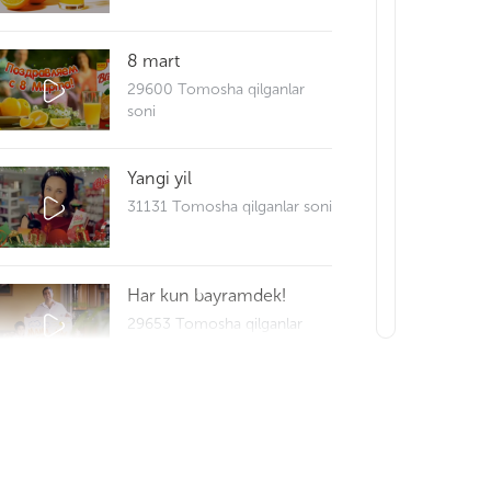
8 mart
29600 Tomosha qilganlar
soni
Yangi yil
31131 Tomosha qilganlar soni
Har kun bayramdek!
29653 Tomosha qilganlar
soni
Reportaj 25
29697 Tomosha qilganlar
soni