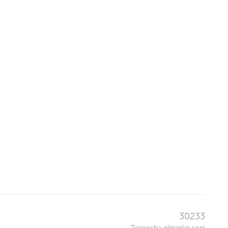
30233
Tomosha qilganlar soni