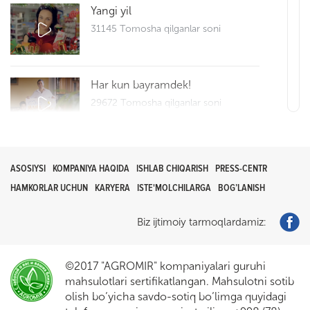
Yangi yil
31145 Tomosha qilganlar soni
Har kun bayramdek!
29672 Tomosha qilganlar soni
Reportaj 25
ASOSIYSI
KOMPANIYA HAQIDA
ISHLAB CHIQARISH
PRESS-CENTR
29713 Tomosha qilganlar soni
HAMKORLAR UCHUN
KARYERA
ISTE'MOLCHILARGA
BOG’LANISH
Biz ijtimoiy tarmoqlardamiz:
Bliss bilan Hayrli tong
0 Tomosha qilganlar soni
©2017 "AGROMIR" kompaniyalari guruhi
mahsulotlari sertifikatlangan. Mahsulotni sotib
olish bo’yicha savdo-sotiq bo’limga quyidagi
Reklama roligi