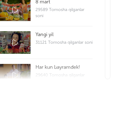
8 mart
29589 Tomosha qilganlar
soni
Yangi yil
31121 Tomosha qilganlar soni
Har kun bayramdek!
29640 Tomosha qilganlar
soni
Reportaj 25
29688 Tomosha qilganlar
soni
Bliss bilan Hayrli tong