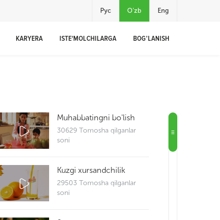
Рус
O'zb
Eng
KARYERA
ISTE'MOLCHILARGA
BOG’LANISH
Muhabbatingni bo'lish
30629 Tomosha qilganlar
soni
Kuzgi xursandchilik
29503 Tomosha qilganlar
soni